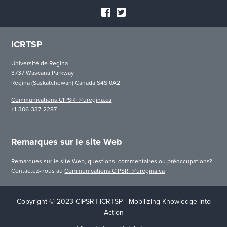
ICRTSP
Université de Regina
3737 Wascana Parkway
Regina (Saskatchewan) Canada S4S 0A2
Communications.CIPSRT@uregina.ca
+1-306-337-2287
Remarques sur le site Web
Remarques sur le site Web, questions, commentaires ou préoccupations?
Contactez-nous au
Communications.CIPSRT@uregina.ca
Copyright © 2023 CIPSRT-ICRTSP - Mobilizing Knowledge into
Action