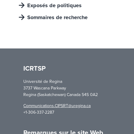
Exposés de politiques
Sommaires de recherche
ICRTSP
Université de Regina
3737 Wascana Parkway
Regina (Saskatchewan) Canada S4S 0A2
Communications.CIPSRT@uregina.ca
+1-306-337-2287
Remarques sur le site Web