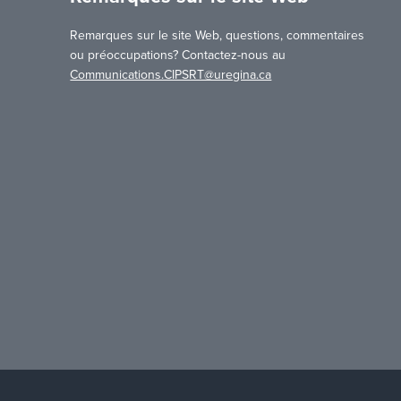
Remarques sur le site Web, questions, commentaires
ou préoccupations? Contactez-nous au
Communications.CIPSRT@uregina.ca