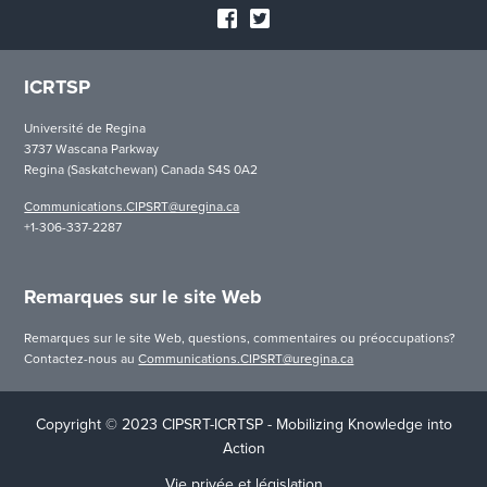
ICRTSP
Université de Regina
3737 Wascana Parkway
Regina (Saskatchewan) Canada S4S 0A2
Communications.CIPSRT@uregina.ca
+1-306-337-2287
Remarques sur le site Web
Remarques sur le site Web, questions, commentaires ou préoccupations?
Contactez-nous au
Communications.CIPSRT@uregina.ca
Copyright © 2023 CIPSRT-ICRTSP - Mobilizing Knowledge into
Action
Vie privée et législation