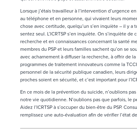
Lorsque j’étais travailleur à l’intervention d’urgence e
au téléphone et en personne, qui vivaient leurs momen
chose avec certitude, quelqu’un s’en inquiète – il y 
sentez seul. L’ICRTSP s’en inquiète. On s’inquiète de c
recherche et en connaissances concernant la santé ment
membres du PSP et leurs familles sachent qu’on se soucie
avec acharnement à diffuser la recherche, à offrir de l
programmes de traitement innovateurs comme la TCCI. 
personnel de la sécurité publique canadien, leurs dirig
proches soient en sécurité, et c’est important pour l’I
En ce mois de la prévention du suicide, n’oublions pas 
notre vie quotidienne. N’oublions pas que parfois, le p
Aidez l’ICRTSP à s’occuper du bien-être du PSP. Consu
remplissez une auto-évaluation afin de vérifier l’état d