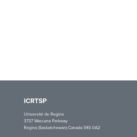
ICRTSP
Université de Regina
3737 Wascana Parkway
Regina (Saskatchewan) Canada S4S 0A2