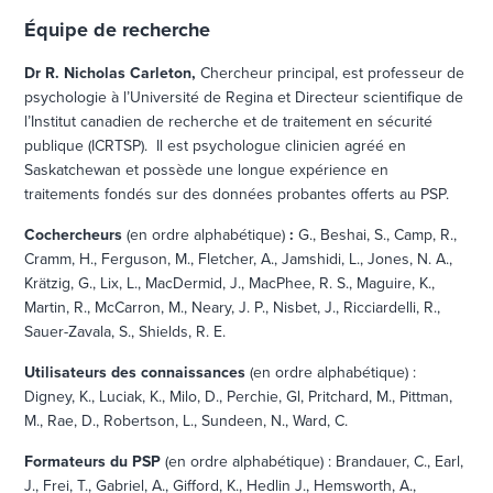
Équipe de recherche
Dr R. Nicholas Carleton,
Chercheur principal, est professeur de
psychologie à l’Université de Regina et Directeur scientifique de
l’Institut canadien de recherche et de traitement en sécurité
publique (ICRTSP). Il est psychologue clinicien agréé en
Saskatchewan et possède une longue expérience en
traitements fondés sur des données probantes offerts au PSP.
Cochercheurs
(en ordre alphabétique)
:
G., Beshai, S., Camp, R.,
Cramm, H., Ferguson, M., Fletcher, A., Jamshidi, L., Jones, N. A.,
Krätzig, G., Lix, L., MacDermid, J., MacPhee, R. S., Maguire, K.,
Martin, R., McCarron, M., Neary, J. P., Nisbet, J., Ricciardelli, R.,
Sauer-Zavala, S., Shields, R. E.
Utilisateurs des connaissances
(en ordre alphabétique) :
Digney, K., Luciak, K., Milo, D., Perchie, Gl, Pritchard, M., Pittman,
M., Rae, D., Robertson, L., Sundeen, N., Ward, C.
Formateurs du PSP
(en ordre alphabétique) : Brandauer, C., Earl,
J., Frei, T., Gabriel, A., Gifford, K., Hedlin J., Hemsworth, A.,