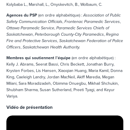
Kolybaba L., Marshall, L., Onyskevitch, B., Wolbaum, C.
Agences du PSP
(en ordre alphabétique) :
Association of Public
Safety Communication Officials
,
Frontenac Paramedic Services
,
Ottawa Paramedic Service
,
Paramedic Services Chiefs of
Saskatchewan
,
Peterborough County-City Paramedics
,
Regina
Fire and Protective Services
,
Saskatchewan Federation of Police
Officers
,
Saskatchewan Health Authority
.
Membres qui soutiennent l’équipe
(en ordre alphabétique) :
Kelly J. Abrams, Seerat Bassi, Chris Beckett, Jonathan Burry,
Krysten Forbes, Lis Hansen, Xiaoqian Huang, Maria Kamil, Donna
King, Caeleigh Landry, Jordan MacNeil, Akiff Maredia, Megan
Milani, Sara Moradizadeh, Obimma Onuegbu, Mikhail Shchukin,
Shubham Sharma, Susan Sutherland, Preeti Tyagi, and Keyur
Variya.
Vidéo de présentation