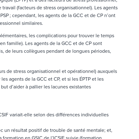
que (ÉPTP) et à des facteurs de stress professionnel,
 travail (facteurs de stress organisationnel). Les agents
PSP ; cependant, les agents de la GCC et de CP n’ont
essionnel similaires.
plémentaires, les complications pour trouver le temps
u en famille). Les agents de la GCC et de CP sont
rfois, de leurs collègues pendant de longues périodes,
rs de stress organisationnel et opérationnel) auxquels
 les agents de la GCC et CP, et si les ÉPTP et les
ut d’aider à pallier les lacunes existantes
IF variait-elle selon des différences individuelles
 un résultat positif de trouble de santé mentale; et,
la formation en GSIC de l’ICSIF suivie (formation