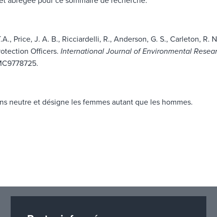
e et abrégée pour ce sommaire de recherche.
A., Price, J. A. B., Ricciardelli, R., Anderson, G. S., Carleton, R.
tection Officers.
International Journal of Environmental Resea
PMC9778725.
 sens neutre et désigne les femmes autant que les hommes.