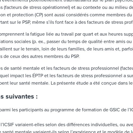
vénements potentiellement traumatisants sur le plan psychologi
ns (facteurs de stress opérationnel) et au contexte ou au milieu de
ion et protection (CP) sont aussi considérés comme membres du 
ant sur le PSP, même s’ils font face à des facteurs de stress prof
omprennent la fatigue liée au travail par quart et aux heures sup
lations sociales (p. ex., passer du temps de qualité entre amis o
illent sur le terrain, loin de leurs familles, de leurs amis et, pa
ents de ceux des autres membres du PSP.
 de santé mentale et les facteurs de stress professionnel (facteu
 quel impact les ÉPTP et les facteurs de stress professionnel a sur
rbent leur santé mentale. La présente étude a été conçue dans le b
s suivantes :
armi les participants au programme de formation de GSIC de l’ICS
CSIF variaient-elles selon des différences individuelles, ou avec
e santé mentale variaient-ils selon l’expérience et le modèle de 