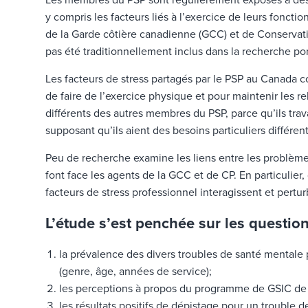
Les membres du PSP sont régulièrement exposés à des é
y compris les facteurs liés à l’exercice de leurs fonctio
de la Garde côtière canadienne (GCC) et de Conservat
pas été traditionnellement inclus dans la recherche port
Les facteurs de stress partagés par le PSP au Canada c
de faire de l’exercice physique et pour maintenir les re
différents des autres membres du PSP, parce qu’ils trava
supposant qu’ils aient des besoins particuliers différ
Peu de recherche examine les liens entre les problèmes
font face les agents de la GCC et de CP. En particulier,
facteurs de stress professionnel interagissent et pertu
L’étude s’est penchée sur les question
la prévalence des divers troubles de santé mentale p
(genre, âge, années de service);
les perceptions à propos du programme de GSIC de l’I
les résultats positifs de dépistage pour un trouble d