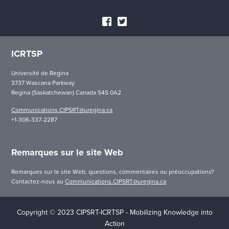
ICRTSP
Université de Regina
3737 Wascana Parkway
Regina (Saskatchewan) Canada S4S 0A2
Communications.CIPSRT@uregina.ca
+1-306-337-2287
Remarques sur le site Web
Remarques sur le site Web, questions, commentaires ou préoccupations?
Contactez-nous au
Communications.CIPSRT@uregina.ca
Copyright © 2023 CIPSRT-ICRTSP - Mobilizing Knowledge into
Action