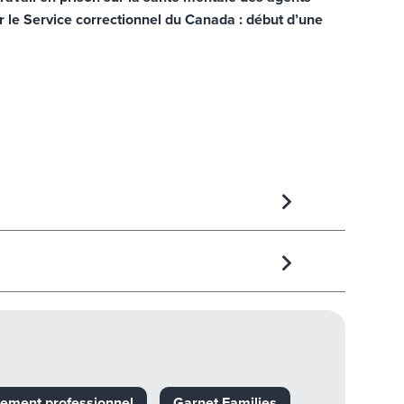
 le Service correctionnel du Canada : début d’une
sement professionnel
Garnet Families