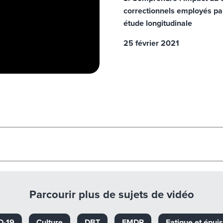
correctionnels employés par
étude longitudinale
25 février 2021
Parcourir plus de sujets de vidéo
D-19
Culture
DBT
EMDR
Fatigue et épui