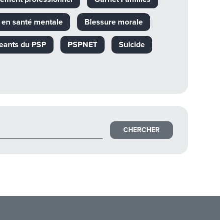
s en santé mentale
Blessure morale
geants du PSP
PSPNET
Suicide