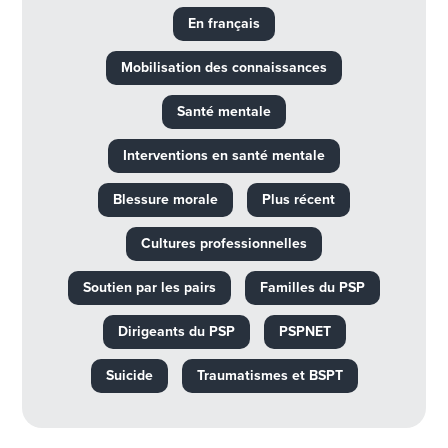
En français
Mobilisation des connaissances
Santé mentale
Interventions en santé mentale
Blessure morale
Plus récent
Cultures professionnelles
Soutien par les pairs
Familles du PSP
Dirigeants du PSP
PSPNET
Suicide
Traumatismes et BSPT